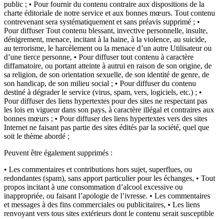
public ; • Pour fournir du contenu contraire aux dispositions de la
charte éditoriale de notre service et aux bonnes mœurs. Tout contenu
contrevenant sera systématiquement et sans préavis supprimé ; •
Pour diffuser Tout contenu blessant, invective personnelle, insulte,
dénigrement, menace, incitant à la haine, à la violence, au suicide,
au terrorisme, le harcèlement ou la menace d’un autre Utilisateur ou
d’une tierce personne, • Pour diffuser tout contenu à caractère
diffamatoire, ou portant atteinte à autrui en raison de son origine, de
sa religion, de son orientation sexuelle, de son identité de genre, de
son handicap, de son milieu social ; • Pour diffuser du contenu
destiné à dégrader le service (virus, spam, vers, logiciels, etc.) ; •
Pour diffuser des liens hypertextes pour des sites ne respectant pas
les lois en vigueur dans son pays, à caractère illégal et contraires aux
bonnes mœurs ; • Pour diffuser des liens hypertextes vers des sites
Internet ne faisant pas partie des sites édités par la société, quel que
soit le thème abordé ;
Peuvent être également supprimés :
• Les commentaires et contributions hors sujet, superflues, ou
redondantes (spam), sans apport particulier pour les échanges, • Tout
propos incitant à une consommation d’alcool excessive ou
inappropriée, ou faisant l’apologie de l’ivresse. • Les commentaires
et messages à des fins commerciales ou publicitaires, • Les liens
renvoyant vers tous sites extérieurs dont le contenu serait susceptible