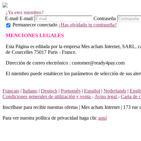
¿Ya eres miembro?
E-mail
E-mail
Contraseña
Permanecer conectado
¿Has olvidado tu contraseña?
MENCIONES LEGALES
Esta Página es editada por la empresa Mes achats Internet, SARL, c
de Courcelles 75017 Paris - France.
Dirección de correo electrónico : customer@ready4pay.com
El miembro puede establecer los parámetros de selección de sus alerta
Français
|
Italiano
|
Deutsch
|
Português
|
Español
|
Nederlands
|
Engli
Condiciones generales de utilización y venta
-
Aviso legal
-
Carta de 
Inscríbase para recibir nuestras ofertas
|
Mes achats Internet | 173 rue 
Para ver nuestra política de privacidad haga clic
aquí