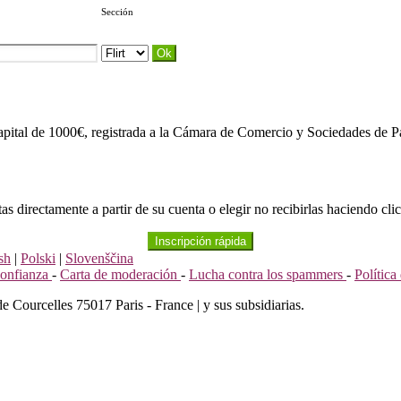
Sección
apital de 1000€, registrada a la Cámara de Comercio y Sociedades de Pa
s directamente a partir de su cuenta o elegir no recibirlas haciendo clic
Inscripción rápida
sh
|
Polski
|
Slovenščina
confianza
-
Carta de moderación
-
Lucha contra los spammers
-
Polític
de Courcelles 75017 Paris - France | y sus subsidiarias.