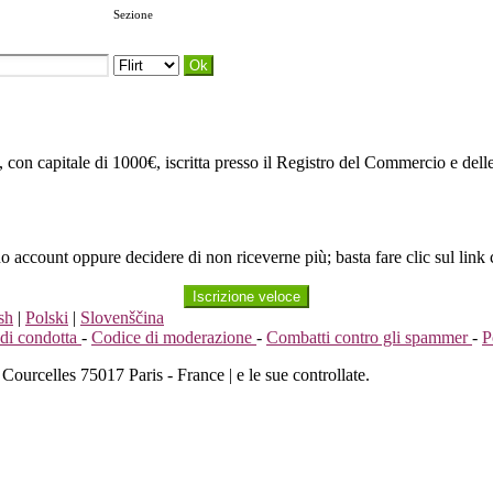
Sezione
, con capitale di 1000€, iscritta presso il Registro del Commercio e de
uo account oppure decidere di non riceverne più; basta fare clic sul link 
Iscrizione veloce
sh
|
Polski
|
Slovenščina
di condotta
-
Codice di moderazione
-
Combatti contro gli spammer
-
P
Courcelles 75017 Paris - France | e le sue controllate.