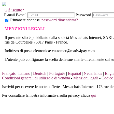
Già iscritto?
E-mail
E-mail
Password
Rimanere connessi
password dimenticata?
MENZIONI LEGALI
Il presente sito è pubblicato dalla società Mes achats Internet, SARL
rue de Courcelles 75017 Paris - France.
Indirizzo di posta elettronica: customer@ready4pay.com
L'utente può configurare la scelta delle sue allerte direttamente sul s
Français
|
Italiano
|
Deutsch
|
Português
|
Español
|
Nederlands
|
Engli
Condizioni generali di utilizzo e di vendita
-
Menzioni legali
-
Codice 
Iscriviti per ricevere le nostre offerte
|
Mes achats Internet | 173 rue de 
Per consultare la nostra informativa sulla privacy clicca
qui